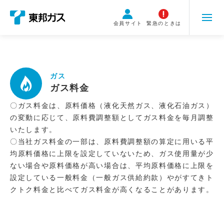
こ
の
会員サイト
緊急のときは
ペ
ー
ジ
の
ガス
本
ガス料金
文
へ
〇ガス料金は、原料価格（液化天然ガス、液化石油ガス）
移
の変動に応じて、原料費調整額としてガス料金を毎月調整
動
いたします。
〇当社ガス料金の一部は、原料費調整額の算定に用いる平
均原料価格に上限を設定していないため、ガス使用量が少
ない場合や原料価格が高い場合は、平均原料価格に上限を
設定している一般料金（一般ガス供給約款）やがすてきト
クトク料金と比べてガス料金が高くなることがあります。