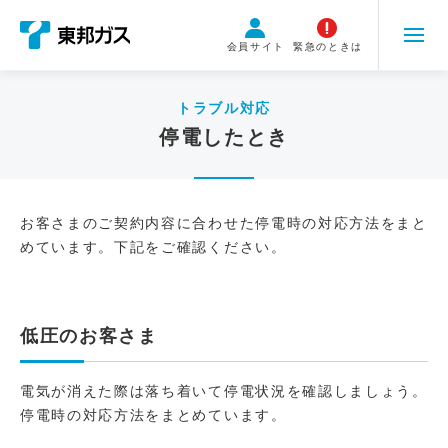
こ
の
会員サイト
緊急のときは
ペ
ー
ジ
トラブル対応
の
停電したとき
本
文
へ
お客さまのご契約内容に合わせた停電時の対応方法をまと
移
めています。下記をご確認ください。
動
低圧のお客さま
電気が消えた際は落ち着いて停電状況を確認しましょう。
停電時の対応方法をまとめています。