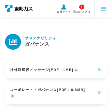
こ
の
会員サイト
緊急のときは
ペ
ー
ジ
の
サステナビリティ
本
ガバナンス
文
へ
移
動
社外取締役メッセージ[PDF：1MB]
コーポレート・ガバナンス[PDF：0.8MB]