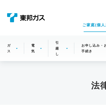
こ
の
ペ
ー
ご家庭(個人
ジ
の
本
引
ガ
電
お申し込み・
越
文
ス
気
手続き
し
へ
移
動
法