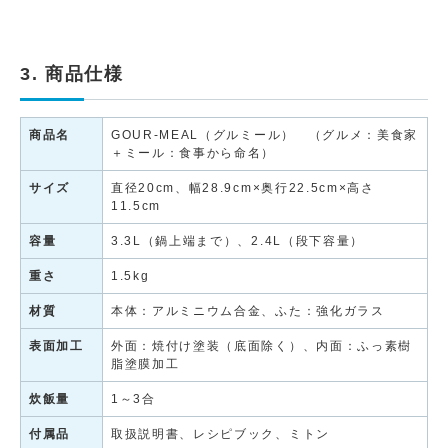
3. 商品仕様
商品名
GOUR-MEAL（グルミール） （グルメ：美食家
＋ミール：食事から命名）
サイズ
直径20cm、幅28.9cm×奥行22.5cm×高さ
11.5cm
容量
3.3L（鍋上端まで）、2.4L（段下容量）
重さ
1.5kg
材質
本体：アルミニウム合金、ふた：強化ガラス
表面加工
外面：焼付け塗装（底面除く）、内面：ふっ素樹
脂塗膜加工
炊飯量
1～3合
付属品
取扱説明書、レシピブック、ミトン