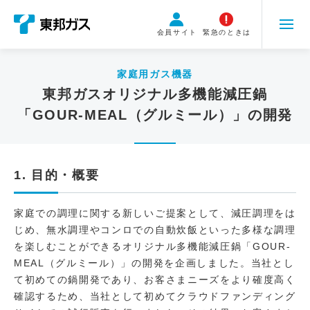
こ
の
会員サイト
緊急のときは
ペ
ー
ジ
家庭用ガス機器
の
東邦ガスオリジナル多機能減圧鍋
本
「GOUR-MEAL（グルミール）」の開発
文
へ
移
動
1. 目的・概要
家庭での調理に関する新しいご提案として、減圧調理をは
じめ、無水調理やコンロでの自動炊飯といった多様な調理
を楽しむことができるオリジナル多機能減圧鍋「GOUR-
MEAL（グルミール）」の開発を企画しました。当社とし
て初めての鍋開発であり、お客さまニーズをより確度高く
確認するため、当社として初めてクラウドファンディング