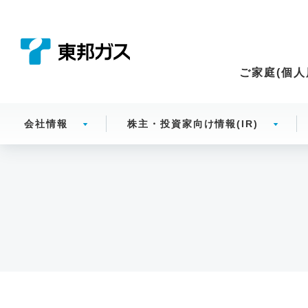
こ
の
ペ
ー
ご家庭(個人
ジ
の
本
会社情報
株主・投資家向け情報(IR)
文
へ
移
動