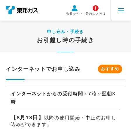
こ
の
会員サイト
緊急のときは
ペ
ー
ジ
申し込み・手続き
の
お引越し時の手続き
本
文
へ
移
インターネットでお申し込み
おすすめ
動
インターネットからの受付時間：7時～翌朝3
時
【8月13日】
以降の使用開始・中止のお申し
込みができます。