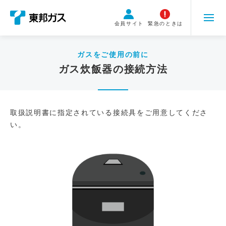
こ
の
会員サイト
緊急のときは
ペ
ー
ジ
ガスをご使用の前に
の
ガス炊飯器の接続方法
本
文
へ
取扱説明書に指定されている接続具をご用意してくださ
移
い。
動