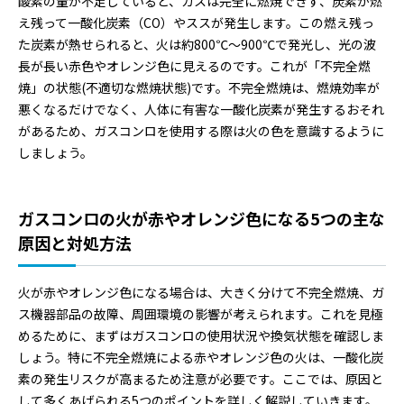
酸素の量が不足していると、ガスは完全に燃焼できず、炭素が燃
え残って一酸化炭素（CO）やススが発生します。この燃え残っ
た炭素が熱せられると、火は約800℃～900℃で発光し、光の波
長が長い赤色やオレンジ色に見えるのです。これが「不完全燃
焼」の状態(不適切な燃焼状態)です。不完全燃焼は、燃焼効率が
悪くなるだけでなく、人体に有害な一酸化炭素が発生するおそれ
があるため、ガスコンロを使用する際は火の色を意識するように
しましょう。
ガスコンロの火が赤やオレンジ色になる5つの主な
原因と対処方法
火が赤やオレンジ色になる場合は、大きく分けて不完全燃焼、ガ
ス機器部品の故障、周囲環境の影響が考えられます。これを見極
めるために、まずはガスコンロの使用状況や換気状態を確認しま
しょう。特に不完全燃焼による赤やオレンジ色の火は、一酸化炭
素の発生リスクが高まるため注意が必要です。ここでは、原因と
して多くあげられる5つのポイントを詳しく解説していきます。