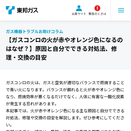
こ
の
会員サイト
緊急のときは
ペ
ー
ジ
ガス機器トラブルお助けコラム
の
【ガスコンロの火が赤やオレンジ色になるの
本
はなぜ？】原因と自分でできる対処法、修
文
理・交換の目安
へ
移
動
ガスコンロの火は、ガスと空気が適切なバランスで燃焼すること
で青い火になります。バランスが崩れると火が赤やオレンジ色に
なり、燃焼効率が悪くなるだけでなく、人体に有害な一酸化炭素
が発生する恐れがあります。
本記事では、火が赤やオレンジ色になる主な原因と自分でできる
対処法、修理や交換の目安を解説します。ぜひ参考にしてくださ
い。