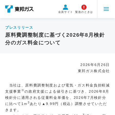
こ
の
会員サイト
緊急のときは
ペ
ー
ジ
プレスリリース
の
原料費調整制度に基づく2026年8月検針
本
分のガス料金について
文
へ
移
動
2026年6月26日
東邦ガス株式会社
当社は、原料費調整制度および電気・ガス料金負担軽減
※
支援事業
の政府支援による値引きに基づき、2026年8月
検針分に適用される従量料金単価を、2026年7月検針分
3
に比べて1ｍ
あたり▲9.99円（税込）調整させていただ
きます。
3