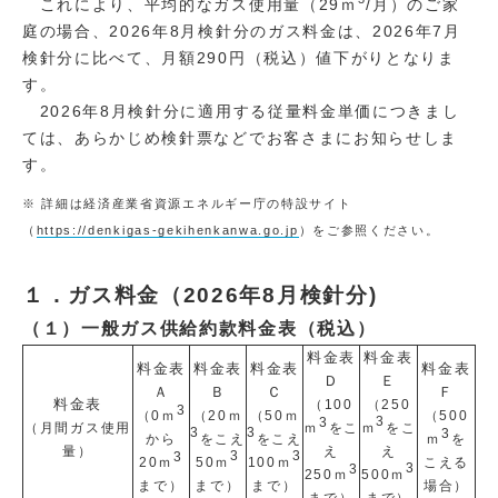
これにより、平均的なガス使用量（29ｍ
/月）のご家
庭の場合、2026年8月検針分のガス料金は、2026年7月
検針分に比べて、月額290円（税込）値下がりとなりま
す。
2026年8月検針分に適用する従量料金単価につきまし
ては、あらかじめ検針票などでお客さまにお知らせしま
す。
※ 詳細は経済産業省資源エネルギー庁の特設サイト
（
https://denkigas-gekihenkanwa.go.jp
）をご参照ください。
１．ガス料金（2026年8月検針分)
（１）一般ガス供給約款料金表（税込）
料金表
料金表
料金表
料金表
料金表
料金表
Ｄ
Ｅ
Ａ
Ｂ
Ｃ
Ｆ
料金表
（100
（250
3
（0ｍ
（20ｍ
（50ｍ
（500
3
3
（月間ガス使用
ｍ
をこ
ｍ
をこ
3
3
3
から
をこえ
をこえ
ｍ
を
量）
え
え
3
3
3
20ｍ
50ｍ
100ｍ
こえる
3
3
250ｍ
500ｍ
まで）
まで）
まで）
場合
）