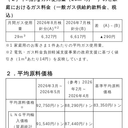
庭におけるガス料金（一般ガス供給約款料金、税
込）
月間ガス使用
2026年8月検
2026年7月検
差 (A)－(B)
※2
量
針分(A)
針分(B)
3
29ｍ
6,327円
6,617円
▲290円
※1 家庭用のお客さま１件あたりの平均ガス使用量。
※2
電気・ガス料金負担軽減支援事業の政府支援に基づく値
3
引き（1ｍ
あたり14円）を反映しています。
２．平均原料価格
（参考）2026
2026年3月～
基準平均原料
年2月～
2026年5月
価格
2026年4月
平均原料価格
83,350円/トン
92,750円/トン
88,290
円/トン
※
ＬＮＧ平均輸
入価格
91,540円/トン
87,440
円/トン
（貿易統計