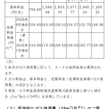
まで
）
まで）
基本料金
1,588.
1,833.
2,077.
2,648.
7,109.
759.00
（円/月）
88
33
77
14
25
2026年
8月検針
204.89
163.40
158.51
156.07
153.78
144.86
従量
分
料金
（参
単価
考）
（円/
2026年
214.88
173.39
168.50
166.06
163.77
154.85
3
ｍ
）
7月検針
分
（注）
1.各月のガス使用量に応じて、Ａ～Ｆの各料金表が適用され
ます。
2.ガス料金は、基本料金と、従量料金（従量料金単価×ガス使
用量）の合計となります。
3.電気・ガス料金負担軽減支援事業の政府支援に基づく値引
3
き（1ｍ
あたり14円）を反映しています。
3
※1
（２）平均的なガス使用量（29m
/月
）のご家