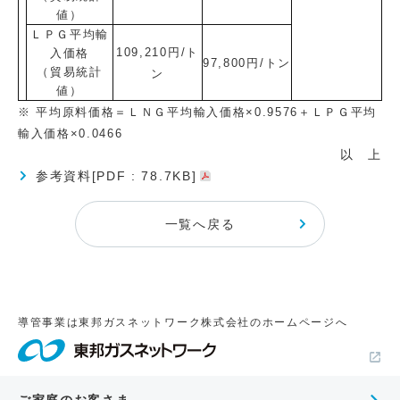
値）
ＬＰＧ平均輸
109,210円/ト
入価格
97,800
円/トン
（貿易統計
ン
値）
※ 平均原料価格＝ＬＮＧ平均輸入価格×0.9576＋ＬＰＧ平均
輸入価格×0.0466
以 上
参考資料[PDF : 78.7KB]
一覧へ戻る
導管事業は東邦ガスネットワーク株式会社のホームページへ