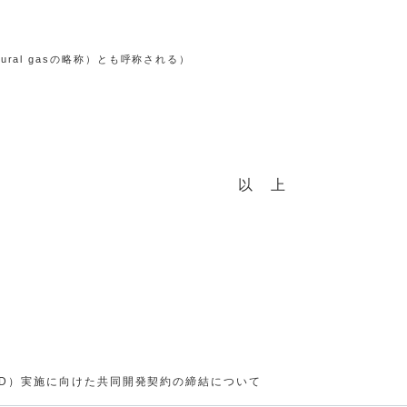
ral gasの略称）とも呼称される）
以 上
EED）実施に向けた共同開発契約の締結について