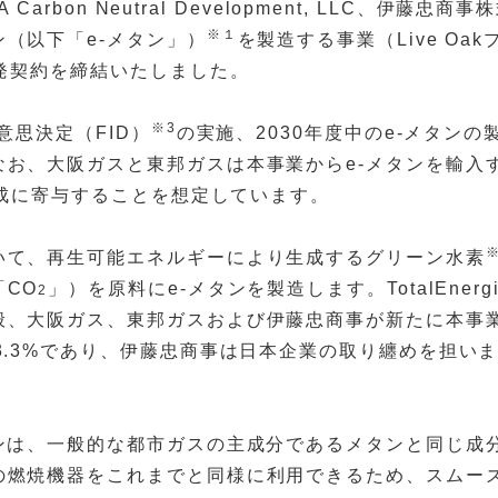
 Carbon Neutral Development, LLC、
※１
（以下「e-メタン」）
を製造する事業（Live O
発契約を締結いたしました。
※3
意思決定（FID）
の実施、2030年度中のe-メタンの
お、大阪ガスと東邦ガスは本事業からe-メタンを輸入す
成に寄与することを想定しています。
て、再生可能エネルギーにより生成するグリーン水素
CO
」）を原料にe-メタンを製造します。TotalEnerg
2
般、大阪ガス、東邦ガスおよび伊藤忠商事が新たに本事
3%であり、伊藤忠商事は日本企業の取り纏めを担います。また
。
ンは、一般的な都市ガスの主成分であるメタンと同じ成分
の燃焼機器をこれまでと同様に利用できるため、スムー