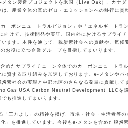
タン製造プロジェクトを米国（Live Oak）、カナダ（Pro
みは、産業全体の真のゼロ・エミッションへの移行に貢
「カーボンニュートラルビジョン」や「エネルギートランジ
及に向けて、技術開発や実証、国内外におけるサプライチ
ています。本件を通じて、脱炭素社会への貢献や、気候
”のお役に立つ企業グループを目指してまいります。
を含めたサプライチェーン全体でのカーボンニュートラ
化に資する取り組みを加速しております。e-メタンやバ
炭素社会の実現と中部地区のさらなる発展に貢献してまい
、Toho Gas USA Carbon Neutral Developme
国でも推進してまいります。
「三方よし」の精神を掲げ、市場・社会・生活者等の
強化」を推進しています。今後もe-メタンを含めた脱炭