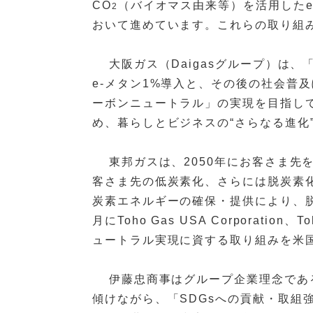
CO
（バイオマス由来等）を活用したe-メ
2
おいて進めています。これらの取り組
大阪ガス（Daigasグループ）は、
e-メタン1%導入と、その後の社会普
ーボンニュートラル」の実現を目指し
め、暮らしとビジネスの“さらなる進化
東邦ガスは、2050年にお客さま先
客さま先の低炭素化、さらには脱炭素
炭素エネルギーの確保・提供により、脱
月にToho Gas USA Corporation
ュートラル実現に資する取り組みを米
伊藤忠商事はグループ企業理念である
傾けながら、「SDGsへの貢献・取組