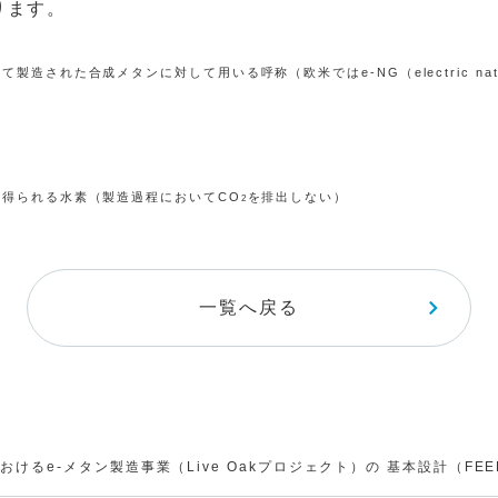
ります。
された合成メタンに対して用いる呼称（欧米ではe-NG（electric natu
と
り得られる水素（製造過程においてCO
を排出しない）
2
一覧へ戻る
おけるe-メタン製造事業（Live Oakプロジェクト）の 基本設計（F