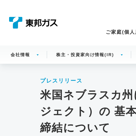
こ
の
ペ
ー
ご家庭(個人
ジ
の
本
会社情報
株主・投資家向け情報(IR)
文
へ
移
プレスリリース
動
米国ネブラスカ州に
ジェクト）の 基
締結について