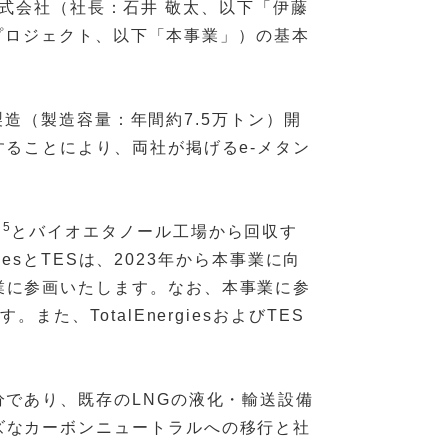
伊藤忠商事株式会社（社長：石井 敬太、以下「伊藤
akプロジェクト、以下「本事業」）の基本
製造（製造容量：年間約7.5万トン）開
ることにより、両社が掲げるe-メタン
※5
とバイオエタノール工場から回収す
iesとTESは、2023年から本事業に向
業に参画いたします。なお、本事業に参
、TotalEnergiesおよびTES
であり、既存のLNGの液化・輸送設備
ズなカーボンニュートラルへの移行と社