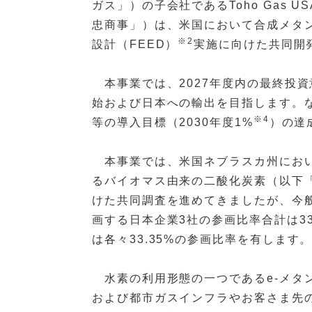
ガス」）の子会社であるToho Gas USA
忠商事」）は、米国において合成メタン
※2
設計（FEED）
実施に向けた共同開
本事業では、2027年度内の最終投資
始および日本への輸出を目指します。な
※4
等の導入目標（2030年度1%
）の達
本事業では、米国ネブラスカ州におい
るバイオマス由来の二酸化炭素（以下「
けた共同調査を進めてきましたが、今
画する日本企業3社の参画比率合計は33.
は各々33.35%の参画比率を有します
水素の利用形態の一つであるe-メタ
および都市ガスインフラやお客さま先