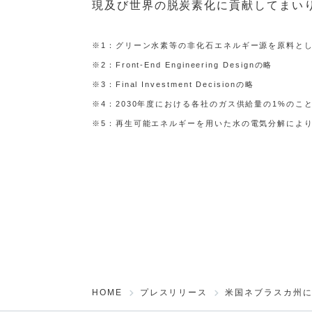
現及び世界の脱炭素化に貢献してまい
※1：グリーン水素等の非化石エネルギー源を原料として製造
※2：Front-End Engineering Designの略
※3：Final Investment Decisionの略
※4：2030年度における各社のガス供給量の1%のこ
※5：再生可能エネルギーを用いた水の電気分解によ
HOME
プレスリリース
米国ネブラスカ州に