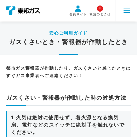
こ
の
会員サイト
緊急のときは
ペ
ー
ジ
安心ご利用ガイド
の
ガスくさいとき・警報器が作動したとき
本
文
へ
都市ガス警報器が作動したり、ガスくさいと感じたときは
移
すぐガス事業者へご連絡ください！
動
ガスくさい・警報器が作動した時の対処方法
1.火気は絶対に使用せず、着火源となる換気
扇、電灯などのスイッチに絶対手を触れないで
ください。