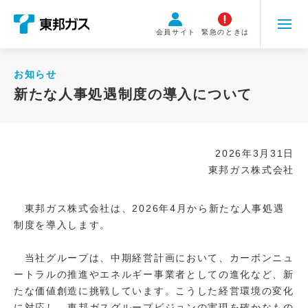
こ
の
会員サイト
緊急のときは
ペ
ー
ジ
お知らせ
の
新たな人事処遇制度の導入について
本
文
へ
2026年3月31日
移
東邦ガス株式会社
動
東邦ガス株式会社は、2026年4月から新たな人事処遇
制度を導入します。
当社グループは、中期経営計画において、カーボンニュ
ートラルの推進やエネルギー事業者としての進化など、新
たな価値創造に挑戦しています。こうした経営環境の変化
に対応し、東邦ガスグループビジョンの実現を確かなもの