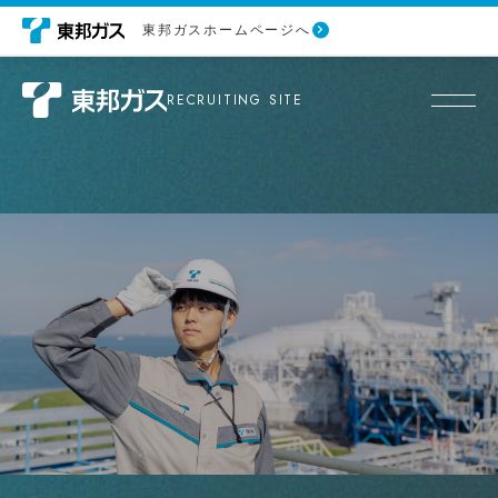
東邦ガスホームページへ
RECRUITING SITE
社会
が、
あなたの仕事場に。
早わかり東邦ガス
東邦ガスの挑戦
企業メッセージ
東邦ガスの事業内容
働き方ガイド