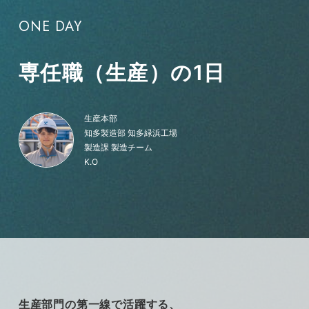
ONE DAY
働き方関連制度・福利厚生
座談会
専任職（生産）の1日
採用情報
生産本部
知多製造部 知多緑浜工場
総合職
製造課 製造チーム
K.O
働くフィールド
キャリアモデル
東邦ガス社員図鑑
プロジェクトストーリー
生産部門の第一線で活躍する、