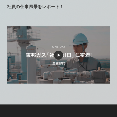
水素プラント建設
社員の仕事風景をレポート！
新規事業開発
CN×P事業
専任職
働くフィールド
東邦ガス社員図鑑
1日現場密着
専任職（生産）の1日
専任職（供給）の1日