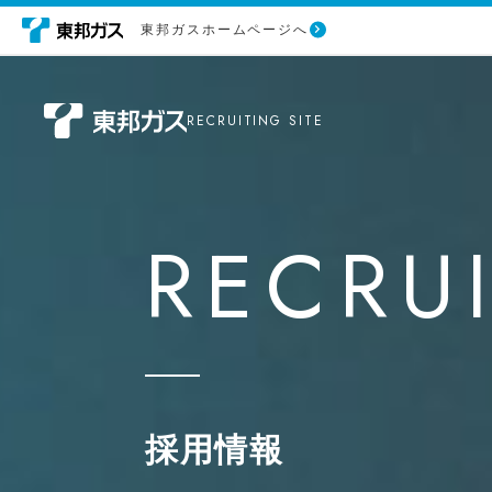
東邦ガスホームページへ
RECRUITING SITE
早わ
社会
が、
RECRU
あなたの仕事場に。
東邦
企業
東邦
採用情報
働き