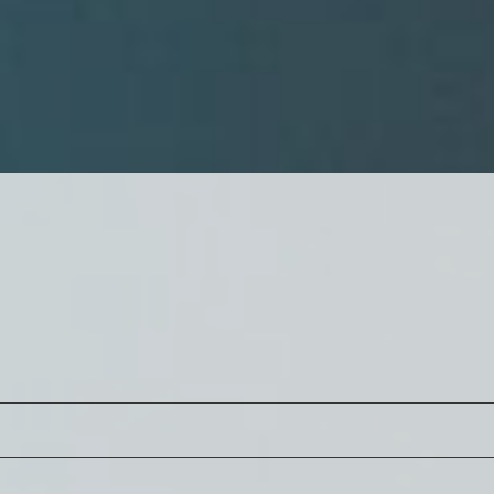
新規事業開発
方関連制度・福利厚生
CN×P事業
会
情報