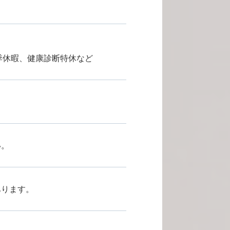
。
夏季休暇、健康診断特休など
い。
あります。