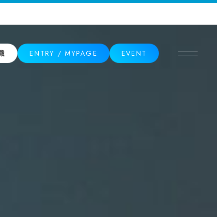
ENTRY / MYPAGE
EVENT
職
2027卒
専任職
2028卒
働くフィールド
東邦ガス社員図鑑
1日現場密着
専任職（生産）の1日
専任職（供給）の1日