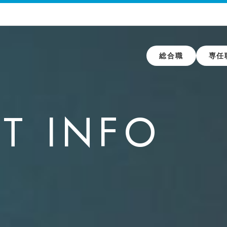
総合職
専任
かり東邦ガス
総合職
IT INFO
ガスの挑戦
働くフィールド
キャリアモデル
メッセージ
東邦ガス社員図鑑
ガスの事業内容
プロジェクトストーリー
方ガイド
水素プラント建設