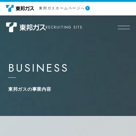
東邦ガスホームページへ
閉じる
RECRUITING SITE
社会
が、
あなたの仕事場に。
原料調達
早わかり東邦ガス
BUSINESS
東邦ガスの挑戦
都市ガスの原料となるLNG（液化天然ガス）を複
数の調達先（5か国）から安定的かつ低廉に調達
東邦ガスの事業内容
しています。
企業メッセージ
東邦ガスの事業内容
働き方ガイド