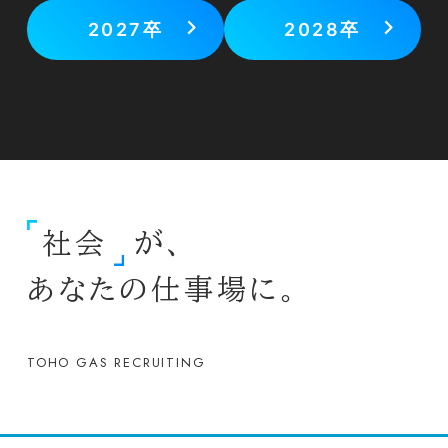
2027卒
2028卒
販売
家庭用から産業用まで多様なお客さまに対し、ガ
ス・電気の最適な組み合わせや、エネルギー関連
機器および付加価値サービスの提案を通じて、地
域のくらしと事業活動をサポートしています。
社会
が、
・東邦液化ガス
あなたの仕事場に。
・東邦ガスエナジーエンジニアリング
・東邦ガスライフソリューションズ
・東邦ガスコミュニケーションズ
TOHO GAS RECRUITING
エントリー・マイページはこちらから
2027卒
2028卒