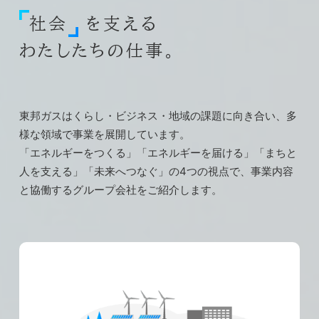
社会
を支える
働き方関連制度・福利厚生
座談会
わたしたちの仕事。
採用情報
Diamond Gas Sakura
東邦ガスはくらし・ビジネス・地域の課題に向き合い、多
様な領域で事業を展開しています。
総合職
「エネルギーをつくる」「エネルギーを届ける」「まちと
ガス製造
人を支える」「未来へつなぐ」の4つの視点で、
事業内容
と協働するグループ会社をご紹介します。
働くフィールド
キャリアモデル
知多・四日市のLNG基地でLNG（液化天然ガス）
を貯蔵し、需要に応じて気化・熱量調整などを行
東邦ガス社員図鑑
い都市ガスを製造しています。
プロジェクトストーリー