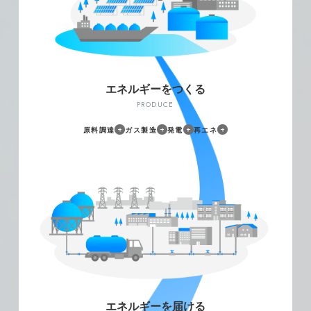
水素プラント建設
新規事業開発
CN×P事業
エネルギーをつくる
PRODUCE
専任職
原料調達
ガス製造
発電
再エネ
働くフィールド
発電
東邦ガス社員図鑑
1日現場密着
自社発電設備の運営管理の他に、パートナー企業
と協業して大型LNG火力発電所の開発にも取り組
専任職（生産）の1日
んでいます。
専任職（供給）の1日
また、自社電源と他社や市場からの買電を組み合
エネルギーを届ける