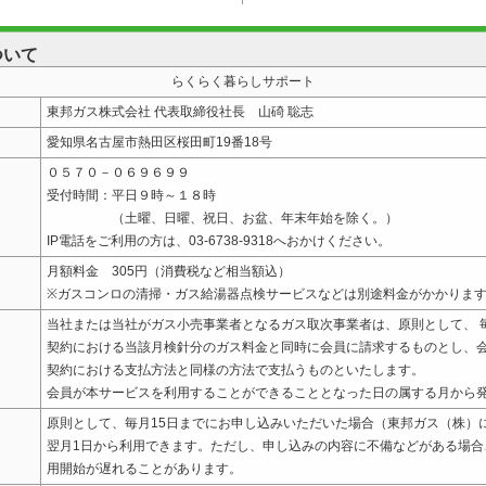
ついて
らくらく暮らしサポート
東邦ガス株式会社 代表取締役社長 山碕 聡志
愛知県名古屋市熱田区桜田町19番18号
０５７０－０６９６９９
受付時間：平日９時～１８時
（土曜、日曜、祝日、お盆、年末年始を除く。）
IP電話をご利用の方は、03-6738-9318へおかけください。
月額料金 305円（消費税など相当額込）
※ガスコンロの清掃・ガス給湯器点検サービスなどは別途料金がかかりま
当社または当社がガス小売事業者となるガス取次事業者は、原則として、 
契約における当該月検針分のガス料金と同時に会員に請求するものとし、
契約における支払方法と同様の方法で支払うものといたします。
会員が本サービスを利用することができることとなった日の属する月から
原則として、毎月15日までにお申し込みいただいた場合（東邦ガス（株）
翌月1日から利用できます。ただし、申し込みの内容に不備などがある場合
用開始が遅れることがあります。