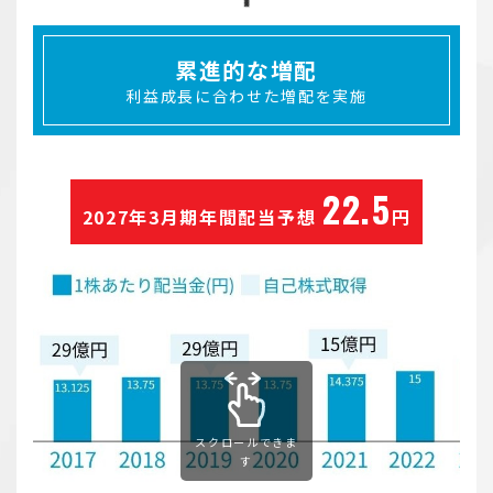
累進的な増配
利益成長に合わせた増配を実施
22.5
2027年3月期年間配当予想
円
スクロールできま
す