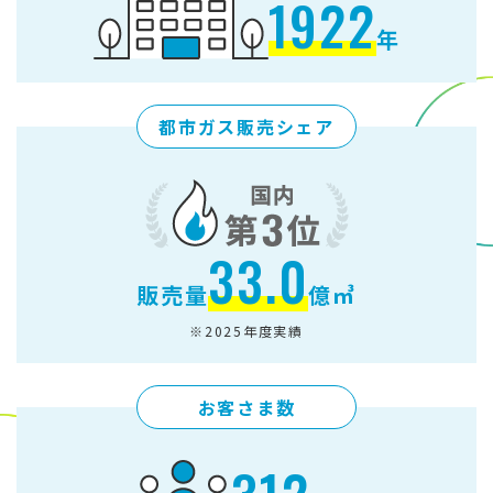
1922
年
都市ガス販売シェア
33.0
販売量
億㎥
※2025年度実績
お客さま数