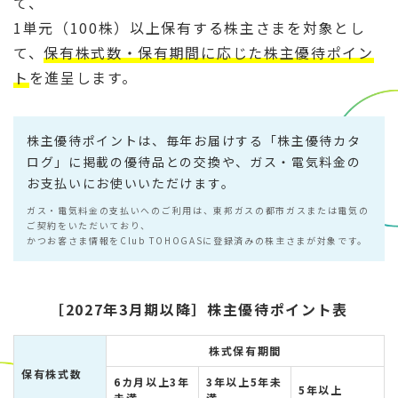
て、
1単元（100株）以上保有する株主さまを対象とし
て、
保有株式数・保有期間に応じた株主優待ポイン
ト
を進呈します。
株主優待ポイントは、毎年お届けする「株主優待カタ
ログ」に掲載の優待品との交換や、ガス・電気料金の
お支払いにお使いいただけます。
ガス・電気料金の支払いへのご利用は、東邦ガスの都市ガスまたは電気の
ご契約をいただいており、
かつお客さま情報をClub TOHOGASに登録済みの株主さまが対象です。
［2027年3月期以降］株主優待ポイント表
株式保有期間
保有株式数
6カ月以上3年
3年以上5年未
5年以上
未満
満