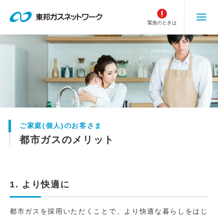
こ
の
緊急のときは
ペ
ー
ジ
の
本
文
へ
移
動
ご家庭(個人)のお客さま
都市ガスのメリット
1. より快適に
都市ガスを採用いただくことで、より快適な暮らしをはじ