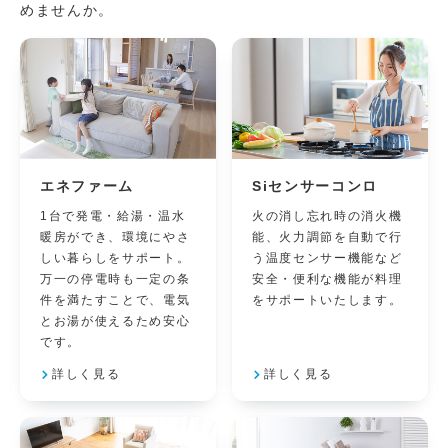
めませんか。
エネファーム
Siセンサーコンロ
1台で発電・給湯・温水
火の消し忘れ時の消火機
暖房ができ、環境にやさ
能、火力調節を自動で行
しい暮らしをサポート。
う温度センサー機能など
万一の停電時も一定の条
安全・便利な機能が料理
件を満たすことで、電気
をサポートいたします。
とお湯が使えるため安心
です。
詳しく見る
詳しく見る