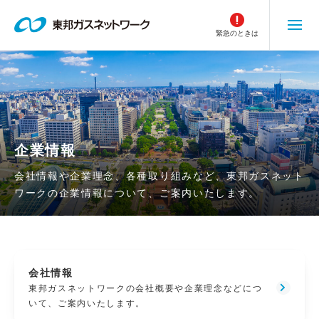
こ
の
緊急のときは
ペ
ー
ジ
の
本
文
へ
企業情報
移
会社情報や企業理念、各種取り組みなど、東邦ガスネット
動
ワークの企業情報について、ご案内いたします。
会社情報
東邦ガスネットワークの会社概要や企業理念などにつ
いて、ご案内いたします。