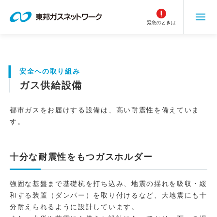
こ
の
緊急のときは
ペ
ー
ジ
の
安全への取り組み
本
ガス供給設備
文
へ
移
都市ガスをお届けする設備は、高い耐震性を備えていま
動
す。
十分な耐震性をもつガスホルダー
強固な基盤まで基礎杭を打ち込み、地震の揺れを吸収・緩
和する装置（ダンパー）を取り付けるなど、大地震にも十
分耐えられるように設計しています。