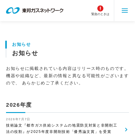
こ
の
緊急のときは
ペ
ー
ジ
の
お知らせ
本
お知らせ
文
へ
移
お知らせに掲載されている内容はリリース時のものです。
動
機器や組織など、最新の情報と異なる可能性がございます
ので、 あらかじめご了承ください。
2026年度
2026年7月7日
技術論文『都市ガス供給システムの地震防災対策と非開削工
法の役割』が2025年度非開削技術「優秀論文賞」を受賞