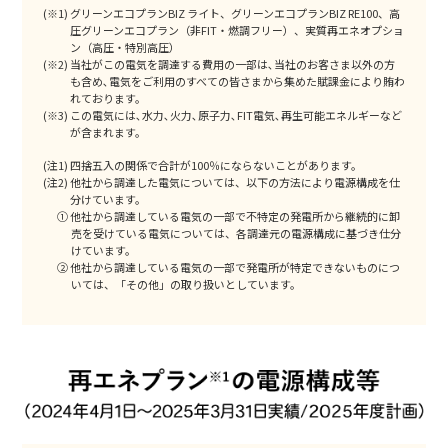
グリーンエコプランBIZ ライト、グリーンエコプランBIZ RE100、高
圧グリーンエコプラン（非FIT・燃調フリー）、実質再エネオプショ
ン（高圧・特別高圧）
当社がこの電気を調達する費用の一部は､当社のお客さま以外の方
も含め､電気をご利用のすべての皆さまから集めた賦課金により賄わ
れております。
この電気には､水力､火力､原子力､FIT電気､再生可能エネルギーなど
が含まれます。
(注1) 四捨五入の関係で合計が100％にならないことがあります。
(注2) 他社から調達した電気については、以下の方法により電源構成を仕
分けています。
① 他社から調達している電気の一部で不特定の発電所から継続的に卸
売を受けている電気については、各調達元の電源構成に基づき仕分
けています。
② 他社から調達している電気の一部で発電所が特定できないものにつ
いては、「その他」の取り扱いとしています。