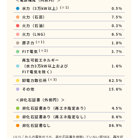
(※1)
●
水力（3万kW以上）
0.5％
●
火力（石炭）
7.5％
●
火力（石油）
0.3％
●
火力（LNG）
6.5％
(※1)
●
原子力
1.8％
(※2)
●
FIT電気
3.7％
再生可能エネルギー
●
（水力3万kW以上および
1.6％
FIT電気を除く）
(※3)
●
卸電力取引所
62.5％
●
その他
15.6％
＜非化石証書（外側円）＞
●
非化石証書あり（再エネ指定あり）
4.5％
●
非化石証書あり（再エネ指定なし）
8.6％
●
非化石証書なし
86.9％
これらの電気のうち、非化石証書を使用していない部分は、再生可