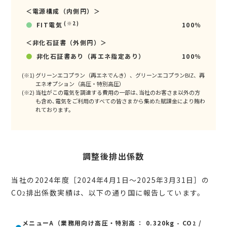
＜電源構成（内側円）＞
(※2)
●
FIT電気
100％
＜非化石証書（外側円）＞
●
非化石証書あり（再エネ指定あり）
100％
グリーンエコプラン（再エネでんき）、グリーンエコプランBIZ、再
エネオプション（高圧・特別高圧）
当社がこの電気を調達する費用の一部は､当社のお客さま以外の方
も含め､電気をご利用のすべての皆さまから集めた賦課金により賄わ
れております。
調整後排出係数
当社の2024年度［2024年4月1日～2025年3月31日］の
CO
排出係数実績は、以下の通り国に報告しています。
2
メニューA（業務用向け高圧・特別高
： 0.320kg - CO
/
2