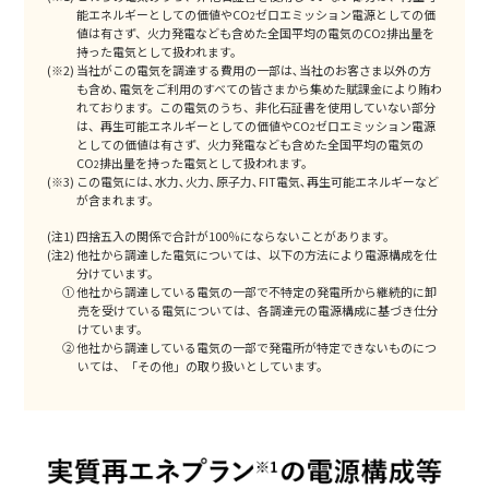
能エネルギーとしての価値やCO
ゼロエミッション電源としての価
2
値は有さず、火力発電なども含めた全国平均の電気のCO
排出量を
2
持った電気として扱われます。
当社がこの電気を調達する費用の一部は､当社のお客さま以外の方
も含め､電気をご利用のすべての皆さまから集めた賦課金により賄わ
れております。この電気のうち、非化石証書を使用していない部分
は、再生可能エネルギーとしての価値やCO
ゼロエミッション電源
2
としての価値は有さず、火力発電なども含めた全国平均の電気の
CO
排出量を持った電気として扱われます。
2
この電気には､水力､火力､原子力､FIT電気､再生可能エネルギーなど
が含まれます。
(注1) 四捨五入の関係で合計が100％にならないことがあります。
(注2) 他社から調達した電気については、以下の方法により電源構成を仕
分けています。
① 他社から調達している電気の一部で不特定の発電所から継続的に卸
売を受けている電気については、各調達元の電源構成に基づき仕分
けています。
② 他社から調達している電気の一部で発電所が特定できないものにつ
いては、「その他」の取り扱いとしています。