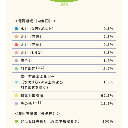
＜電源構成（内側円）＞
●
水力（3万kW以上）
0.5％
●
火力（石炭）
7.5％
●
火力（石油）
0.3％
●
火力（LNG）
6.5％
●
原子力
1.8％
(※2)
●
FIT電気
3.7％
再生可能エネルギー
●
（水力3万kW以上および
1.6％
FIT電気を除く）
●
卸電力取引所
62.5％
(※3)
●
その他
15.6％
＜非化石証書（外側円）＞
●
非化石証書あり（再エネ指定あり）
100%