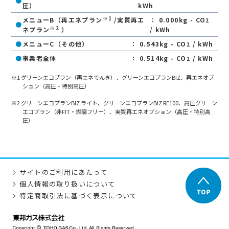
●
圧）
kWh
※1
メニューB（再エネプラン
/実質再エ
： 0.000kg - CO
2
●
※2
ネプラン
）
/ kWh
●
メニューC（その他）
： 0.543kg - CO
/ kWh
2
●
事業者全体
： 0.514kg - CO
/ kWh
2
※1 グリーンエコプラン（再エネでんき）、グリーンエコプランBIZ、再エネオプ
ション（高圧・特別高圧）
※2 グリーンエコプランBIZ ライト、グリーンエコプランBIZ RE100、高圧グリーン
エコプラン（非FIT・燃調フリー）、実質再エネオプション（高圧・特別高
圧）
サイトのご利用にあたって
個人情報の取り扱いについて
特定商取引法に基づく表示について