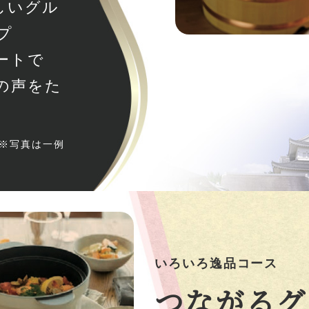
しいグル
プ
ートで
の声をた
※写真は一例
いろいろ逸品コース
つながるグ