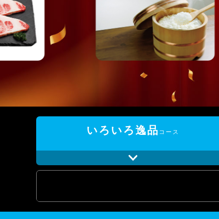
いろいろ
逸品
コース