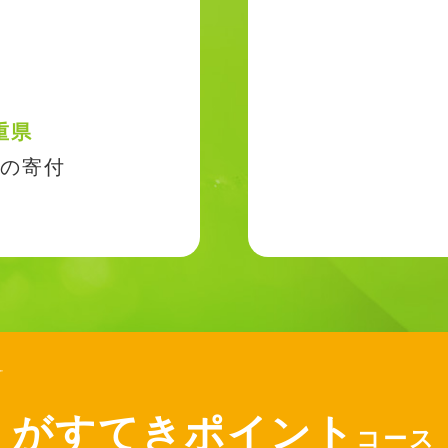
重県
の寄付
がすてきポイント
コース