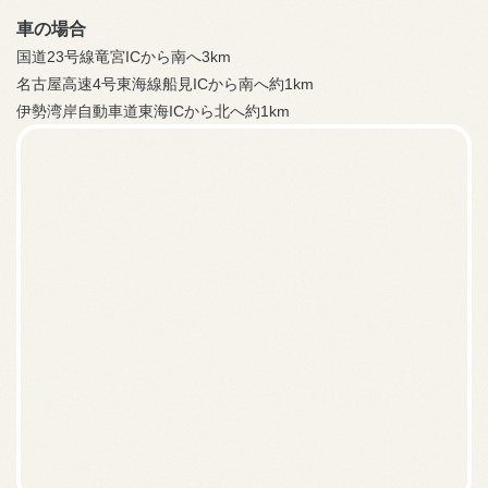
車の場合
国道23号線竜宮ICから南へ3km
名古屋高速4号東海線船見ICから南へ約1km
伊勢湾岸自動車道東海ICから北へ約1km