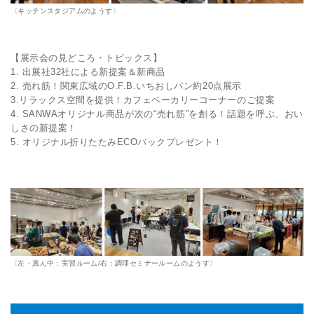
〈キッチンスタジアムのようす〉
【展示会の見どころ・トピックス】
1. 出展社32社による新提案＆新商品
2. 売れ筋！関東広域のO.F.B.いちおしパン約20点展示
3.リラックス空間を提供！カフェベーカリーコーナーのご提案
4. SANWAオリジナル商品が次の“売れ筋”を創る！話題を呼ぶ、おい
しさの新提案！
5. オリジナル折りたたみECOバックプレゼント！
〈左・真ん中：実習ルーム/右：調理セミナールームのようす〉