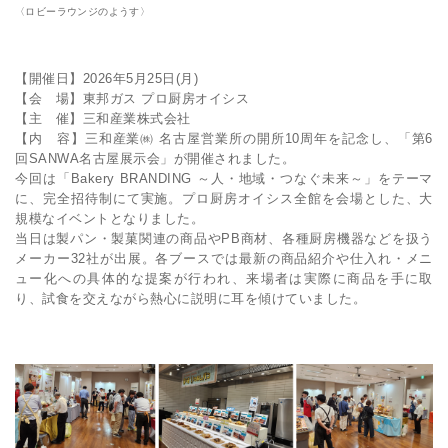
〈ロビーラウンジのようす〉
【開催日】2026年5月25日(月)
【会 場】東邦ガス プロ厨房オイシス
【主 催】三和産業株式会社
【内 容】三和産業㈱ 名古屋営業所の開所10周年を記念し、「第6
回SANWA名古屋展示会」が開催されました。
今回は「Bakery BRANDING ～人・地域・つなぐ未来～」をテーマ
に、完全招待制にて実施。プロ厨房オイシス全館を会場とした、大
規模なイベントとなりました。
当日は製パン・製菓関連の商品やPB商材、各種厨房機器などを扱う
メーカー32社が出展。各ブースでは最新の商品紹介や仕入れ・メニ
ュー化への具体的な提案が行われ、来場者は実際に商品を手に取
り、試食を交えながら熱心に説明に耳を傾けていました。