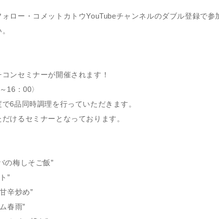
ロー・コメットカトウYouTubeチャンネルのダブル登録で参加
い。
チコンセミナーが開催されます！
～16：00〉
度で6品同時調理を行っていただきます。
ただけるセミナーとなっております。
バの梅しそご飯”
ト”
甘辛炒め”
ム春雨”