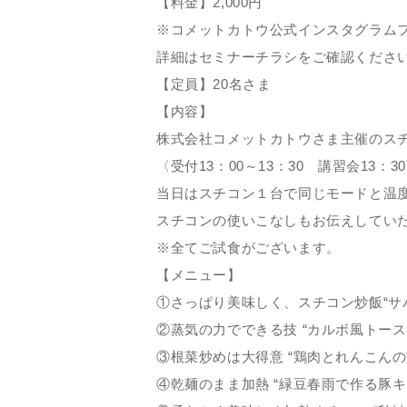
【料金】2,000円
※コメットカトウ公式インスタグラムフォ
詳細はセミナーチラシをご確認くださ
【定員】20名さま
【内容】
株式会社コメットカトウさま主催のス
〈受付13：00～13：30 講習会13：30
当日はスチコン１台で同じモードと温
スチコンの使いこなしもお伝えしてい
※全てご試食がございます。
【メニュー】
①さっぱり美味しく、スチコン炒飯“サ
②蒸気の力でできる技 “カルボ風トース
③根菜炒めは大得意 “鶏肉とれんこんの
④乾麺のまま加熱 “緑豆春雨で作る豚キ