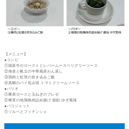
【メニュー】
●コンビ
①国産牛のローストとレバームースペリグリーソース
②海老と帆立の中華風茶わん蒸し
③鶏肉と松茸の炊き込みご飯
④真鯛のパイ包み焼 トマトクリームソース
●バリオ
①豚肩ロースと玉ねぎのブレゼ
②椎茸の地鶏挽肉詰め揚げ 銀飴 ゆず風味
●パコジェット
①ソルベとフィナンシェ