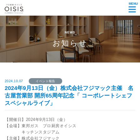
MENU
NEWS
お知らせ
2024.10.07
イベント報告
2024年9月13日（金）株式会社フジマック主催 名
古屋営業部 開所65周年記念「 コーポレートシェフ
スペシャルライブ」
【開催日】2024年9月13日（金）
【会場】東邦ガス プロ厨房オイシス
キッチンスタジアム
【主催】株式会社フジマック