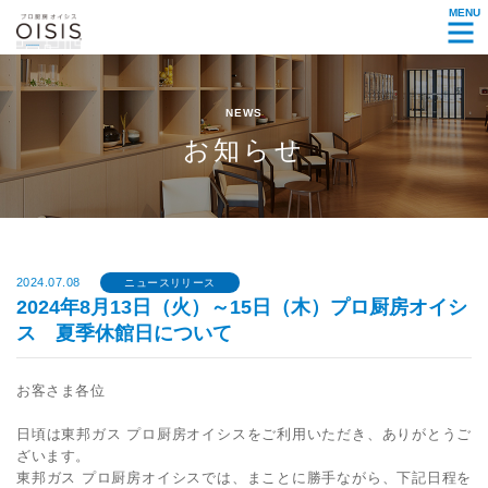
MENU
NEWS
お知らせ
2024.07.08
ニュースリリース
2024年8月13日（火）～15日（木）プロ厨房オイシ
ス 夏季休館日について
お客さま各位
日頃は東邦ガス プロ厨房オイシスをご利用いただき、ありがとうご
ざいます。
東邦ガス プロ厨房オイシスでは、まことに勝手ながら、下記日程を