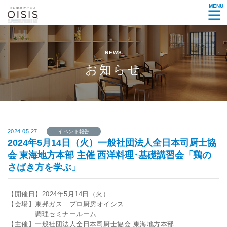
MENU
NEWS
お知らせ
2024.05.27
イベント報告
2024年5月14日（火）一般社団法人全日本司厨士協
会 東海地方本部 主催 西洋料理･基礎講習会「鶏の
さばき方を学ぶ」
【開催日】2024年5月14日（火）
【会場】東邦ガス プロ厨房オイシス
調理セミナールーム
【主催】一般社団法人全日本司厨士協会 東海地方本部