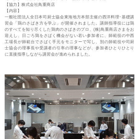
【協力】株式会社鳥重商店
【内容】
一般社団法人全日本司厨士協会東海地方本部主催の西洋料理･基礎講
習会「鶏のさばき方を学ぶ」が開催されました。講師指導役には鶏
のすべてを知り尽くした鶏肉のさばきのプロ、(株)鳥重商店さまをお
迎えし、日ごろ鶏をさばく機会がない若い参加者に、師範役の中西
工場長が師範台でさばく手元をモニターで写し、別の師範役や司厨
士協会の理事長や受講者の引率の理事などが、参加者ひとりひとり
に直接指導しながら講習会が進められました。