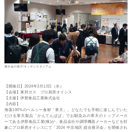
展示会の様子/キッチンスタジアム
【開催日】2024年3月13日（水）
【会場】東邦ガス プロ厨房オイシス
【主催】伊那食品工業株式会社
【内容】
海藻100%のヘルシー食材「寒天」。どなたでも手軽に楽しんでいた
だける寒天製品「かんてんぱぱ」でお馴染みの寒天のトップメーカ
ーである伊那食品工業(株)が、食品会社や調理機器メーカーなどを対
象にプロ厨房オイシスにて「2024 中京地区 総合展示会」を開催され