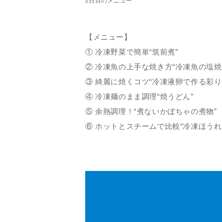
2日目のメニュー
【メニュー】
① 冷凍野菜で簡単“筑前煮”
② 冷凍魚の上手な焼き方“冷凍魚の塩焼
③ 綺麗に焼くコツ“冷凍液卵で作る彩り
④ 冷凍麺のまま調理“焼うどん”
⑤ 余熱調理！“煮ないかぼちゃの煮物”
⑥ ホットとスチームで比較“冷凍ほうれ