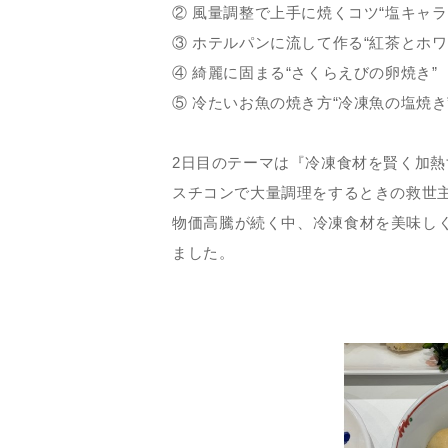
② 風量調整で上手に焼くコツ“塩キャ
③ ホテルパンに流して作る“紅茶とホ
④ 綺麗に固まる“さくらえびの卵焼き”
⑤ 冷たいお魚の焼き方“冷凍魚の塩焼き
2日目のテーマは『冷凍食材を賢く加熱
スチコンで大量調理をするときの救世主
物価高騰が続く中、冷凍食材を美味し
ました。