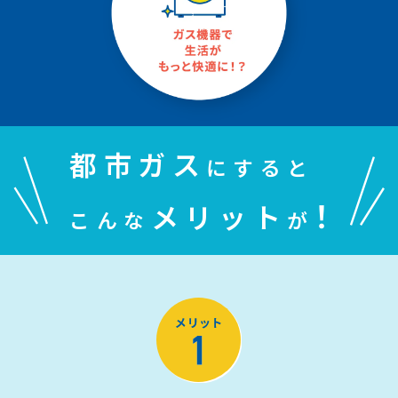
都市ガス
にすると
！
メリット
こんな
が