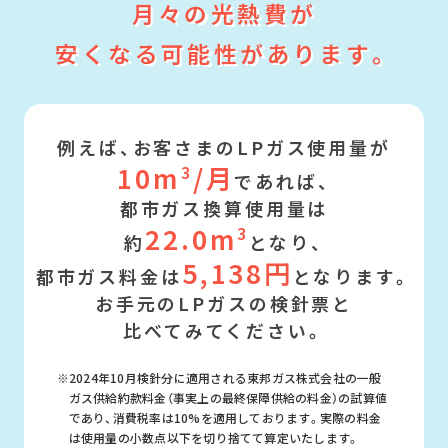
月々の光熱費が
安くなる可能性があります。
例えば、お客さまのLPガス使用量が
10
m
/月
3
であれば、
都市ガス換算使用量は
22.0
m
3
約
となり、
5,138
円
都市ガス料金は
となります。
お手元のLPガスの検針票と
比べてみてください。
※2024年10月検針分に適用される東邦ガス株式会社の一般
ガス供給約款料金（事実上の最終保障供給の料金）の試算値
であり、消費税率は10%を適用しております。実際の料金
は使用量の小数点以下を切り捨てて算定いたします。