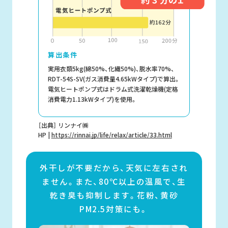
算出条件
実用衣類5kg(綿50%、化繊50%)、脱水率70%、
RDT-54S-SV(ガス消費量4.65kWタイプ)で算出。
電気ヒートポンプ式はドラム式洗濯乾燥機(定格
消費電力1.13kWタイプ)を使用。
［出典］ リンナイ㈱
HP |
https://rinnai.jp/life/relax/article/33.html
外干しが不要だから、天気に左右され
ません。
また、80℃以上の温風で、生
乾き臭も抑制します。
花粉、黄砂
PM2.5対策にも。