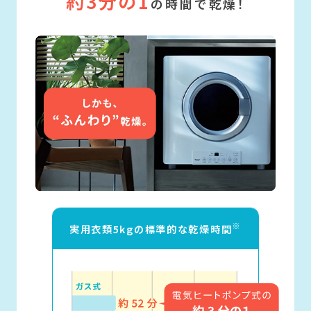
約3分の1
の時間で乾燥！
※
実用衣類5kgの標準的な乾燥時間