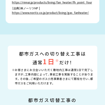
https://rinnai.jp/products/living/fan_heater/fh_point_four
［出典］㈱ノーリツHP |
https://www.noritz.co.jp/product/living/gas_fanheater/
都市ガスへの切り替え工事は
1日
※
通常
だけ！
※お客さまにお立会いいただく敷地内工事は通常1日で完了し
ますが、
工事内容によって、事前工事を実施することがありま
す。
その後、ご希望のガス小売事業者さまにて開栓を行い、都
市ガスをご利用いただけます。
都市ガス切替工事の